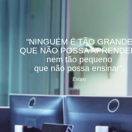
“NINGUÉM É TÃO GRAND
QUE NÃO POSSA APRENDE
nem tão pequeno
que não possa ensinar".
Esopo