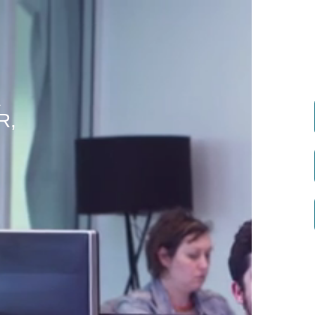
Ir para o cont
E
R,